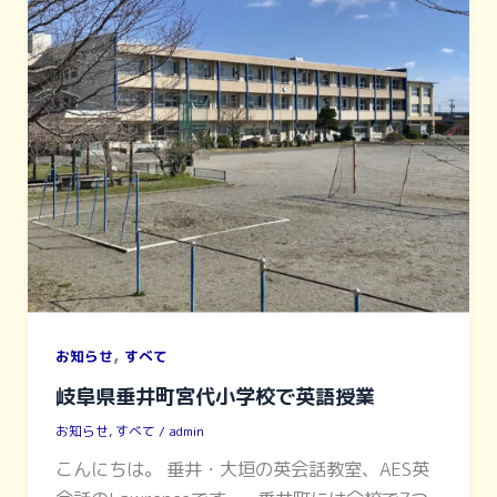
,
お知らせ
すべて
岐阜県垂井町宮代小学校で英語授業
お知らせ
,
すべて
/
admin
こんにちは。 垂井・大垣の英会話教室、AES英