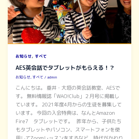
,
お知らせ
すべて
AES英会話でタブレットがもらえる！？
お知らせ
,
すべて
/
admin
こんにちは。 垂井・大垣の英会話教室、AESで
す。 無料情報誌「WAO!Club」２月号に掲載し
ています。 2021年度4月からの生徒を募集して
います。 今回の入会特典は、なんとAmazon
Fire7 タブレットです。 昨年から、子供たち
もタブレットやパソコン、スマートフォンを使
用してZoomレッスンをするなど、時代がかわり