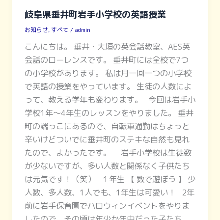
岐阜県垂井町岩手小学校の英語授業
お知らせ
,
すべて
/
admin
こんにちは。 垂井・大垣の英会話教室、AES英
会話のローレンスです。 垂井町には全校で7つ
の小学校があります。 私は月一回一つの小学校
で英語の授業をやっています。 生徒の人数によ
って、教える学年も変わります。 今回は岩手小
学校1年～4年生のレッスンをやりました。 垂井
町の端っこにあるので、自転車通勤はちょっと
辛いけどついでに垂井町のステキな自然も見れ
たので、よかったです。 岩手小学校は生徒数
が少ないですが、多い人数と関係なく子供たち
は元気です！（笑） １年生 【 数で遊ぼう 】 少
人数、多人数、1人でも、1年生は可愛い！ 2年
前に岩手保育園でハロウィンイベントをやりま
したので、その頃は年少か年中だった子たち。